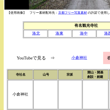
【使用画像】 フリー素材配布先：
京都フリー写真素材
の許諾て使用し
有名観光寺社
洛北
洛東
洛中
洛
YouTubeで見る ⇒
小倉神社
開山・開基
寺社名
山号
宗派
創設・創建
小倉神社