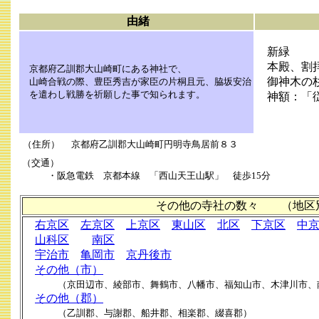
由緒
新緑
本殿、割拝
京都府乙訓郡大山崎町にある神社で、
御神木の
山崎合戦の際、豊臣秀吉が家臣の片桐且元、脇坂安治
を遣わし戦勝を祈願した事で知られます。
神額：「従
（伝：
（住所） 京都府乙訓郡大山崎町円明寺鳥居前８３
（交通）
・阪急電鉄 京都本線 「西山天王山駅」 徒歩15分
その他の寺社の数々 （地区
右京区
左京区
上京区
東山区
北区
下京区
中
山科区
南区
宇治市
亀岡市
京丹後市
その他（市）
（京田辺市、綾部市、舞鶴市、八幡市、福知山市、木津川市、
その他（郡）
（乙訓郡、与謝郡、船井郡、相楽郡、綴喜郡）