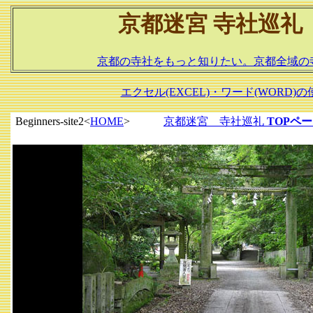
京都迷宮 寺社巡礼
京都の寺社をもっと知りたい。京都全域の寺社
エクセル(EXCEL)・ワード(WOR
Beginners-site2<
HOME
>
京都迷宮 寺社巡礼
TOPペ