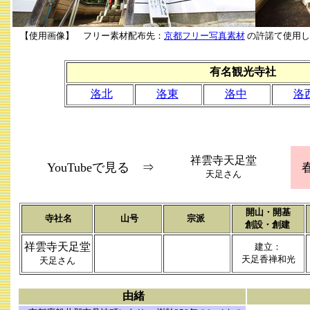
【使用画像】 フリー素材配布先：
京都フリー写真素材
の許諾て使用し
有名観光寺社
洛北
洛東
洛中
洛
祥雲寺天足堂
YouTubeで見る ⇒
天足さん
開山・開基
寺社名
山号
宗派
創設・創建
祥雲寺天足堂
建立：
天足香禅和光
天足さん
由緒