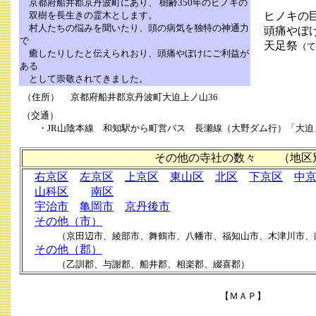
京都府船井郡京丹波町にあり、 樹齢350年のヒノキの
双樹を長生きの霊木とします。
ヒノキの
村人たちの悩みを聞いたり、頭の病気を独特の神通力
頭痛やぼけ
で
天足祭
（て
癒したりしたと伝えられおり、頭痛やぼけにご利益が
ある
として崇敬されてきました。
（住所） 京都府船井郡京丹波町大迫上ノ山36
（交通）
・JR山陰本線 和知駅から町営バス 長瀬線（大野ダム行）「大迫
その他の寺社の数々 （地区
右京区
左京区
上京区
東山区
北区
下京区
中
山科区
南区
宇治市
亀岡市
京丹後市
その他（市）
（京田辺市、綾部市、舞鶴市、八幡市、福知山市、木津川市、
その他（郡）
（乙訓郡、与謝郡、船井郡、相楽郡、綴喜郡）
【ＭＡＰ】