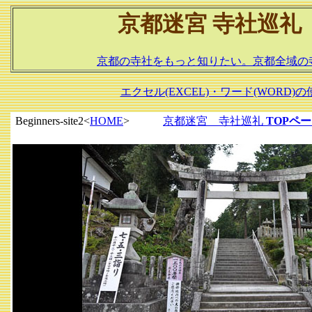
京都迷宮 寺社巡礼
京都の寺社をもっと知りたい。京都全域の寺社
エクセル(EXCEL)・ワード(WOR
Beginners-site2<
HOME
>
京都迷宮 寺社巡礼
TOPペ