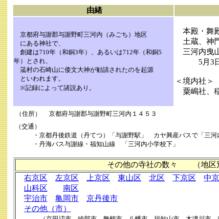
由緒
本殿・舞殿
京都府与謝郡与謝野町三河内（みごち）地区
土蔵、神
にある神社で、
三河内曳
創建は710年（和銅3年）、あるいは712年（和銅5
年）とされ、
5月3日
筬村の石崎山に倭文大神が勧請されたのを起源
といわれます。
＜境内社＞
※記録によって諸説あり。
粟嶋社、稲
（住所） 京都府与謝郡与謝野町三河内１４５３
（交通）
・京都丹後鉄道（丹てつ）「与謝野駅」 カヤ興産バスで「三河
・丹海バス与謝線・福知山線 「三河内小学校下」
その他の寺社の数々 （地区
右京区
左京区
上京区
東山区
北区
下京区
中
山科区
南区
宇治市
亀岡市
京丹後市
その他（市）
（京田辺市、綾部市、舞鶴市、八幡市、福知山市、木津川市、