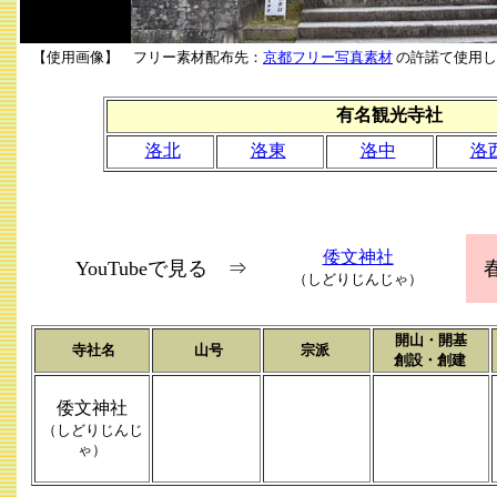
【使用画像】 フリー素材配布先：
京都フリー写真素材
の許諾て使用し
有名観光寺社
洛北
洛東
洛中
洛
倭文神社
YouTubeで見る ⇒
（しどりじんじゃ）
開山・開基
寺社名
山号
宗派
創設・創建
倭文神社
（しどりじんじ
ゃ）